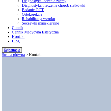
Diagnostyka leczenie zaćmy
Diagnostyka i leczenie chorób siatkówki
Badanie OCT
Ortokorekcja
Rehabilitacja wzroku
Soczewki miniskleralne
Cennik
Cennik Medycyna Estetyczna
Kontakt
Blog
Rejestracja
Strona główna
>
Kontakt