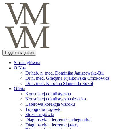
Toggle navigation
Strona główna
O Nas
Dr hab. n. med. Dominika Janiszewska-Bil
Dr n. med. Gracjana Fijałkowska-Cmokowicz
Dr n. med. Karolina Stanienda-Sokół
Oferta
Konsultacja okulistyczna
Konsultacja okulistyczna dziecka
Laserowa korekcja wzroku
Topografia rogówki
Stożek rogówki
Diagnostyka i leczenie suchego oka
Diagnostyka i leczenie jaskry