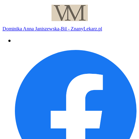
Dominika Anna Janiszewska-Bil - ZnanyLekarz.pl